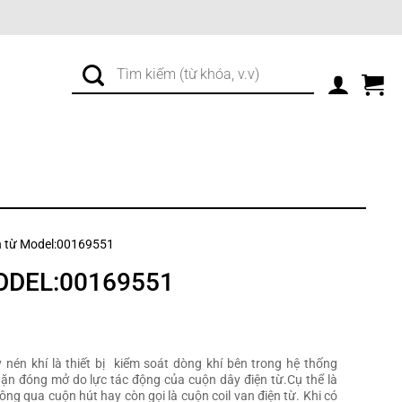
Tìm
kiếm:
n từ Model:00169551
ODEL:00169551
nén khí là thiết bị kiểm soát dòng khí bên trong hệ thống
ặn đóng mở do lực tác động của cuộn dây điện từ.Cụ thể là
thông qua cuộn hút hay còn gọi là cuộn coil van điện từ. Khi có