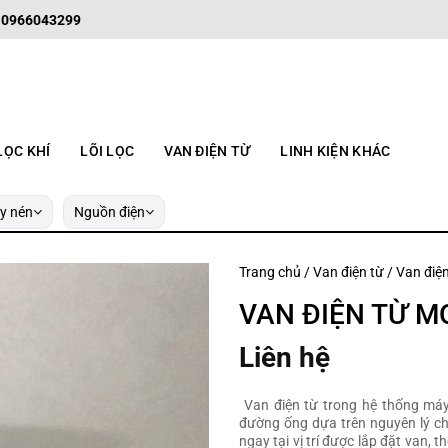
: 0966043299
LỌC KHÍ
LÕI LỌC
VAN ĐIỆN TỪ
LINH KIỆN KHÁC
y nén
Nguồn điện
Trang chủ
/
Van điện từ
/
Van điệ
VAN ĐIỆN TỪ M
Liên hệ
Van điện từ trong hệ thống máy 
đường ống dựa trên nguyên lý ch
ngay tại vị trí được lắp đặt van, 