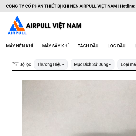
Bỏ
CÔNG TY CỔ PHẦN THIẾT BỊ KHÍ NÉN AIRPULL VIỆT NAM | Hotline
qua
nội
dung
MÁY NÉN KHÍ
MÁY SẤY KHÍ
TÁCH DẦU
LỌC DẦU
Bộ lọc
Thương Hiệu
Mục Đích Sử Dụng
Loại má