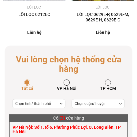
LÕI LỌC
LÕI LỌC
LÕI LỌC 0212EC
LÕI LỌC 0629E-P, 0629E-M,
0629E-H, 0629E-C
Liên hệ
Liên hệ
Vui lòng chọn hệ thống cửa
hàng
Tất cả
VP Hà Nội
TP HCM
(2)
Có
cửa hàng
VP Hà Nội: Số 1, tổ 6, Phường Phúc Lợi, Q. Long Biên, TP
Hà Nội