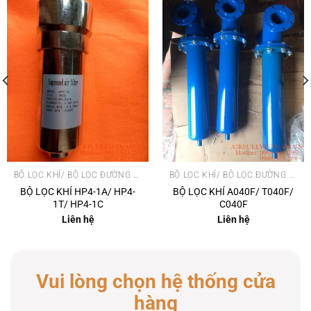
BỘ LỌC KHÍ/ BỘ LỌC ĐƯỜNG ỐNG
BỘ LỌC KHÍ/ BỘ LỌC ĐƯỜNG ỐNG
BỘ LỌC KHÍ HP4-1A/ HP4-
BỘ LỌC KHÍ A040F/ T040F/
1T/ HP4-1C
C040F
Liên hệ
Liên hệ
Vui lòng chọn hệ thống cửa
hàng