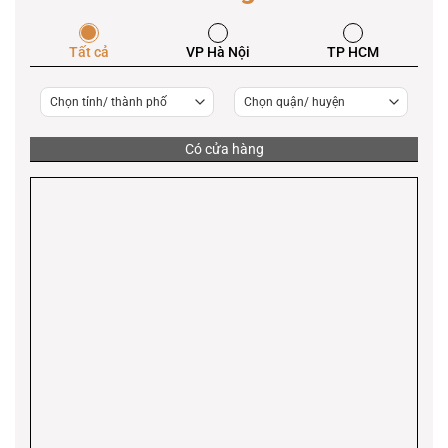
Tất cả
VP Hà Nội
TP HCM
Có
cửa hàng